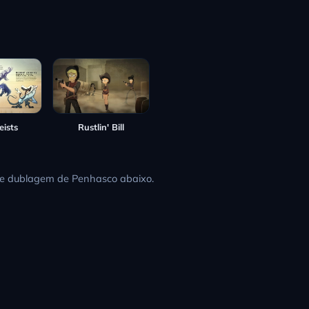
Rustlin' Bill
eists
 de dublagem de Penhasco abaixo.